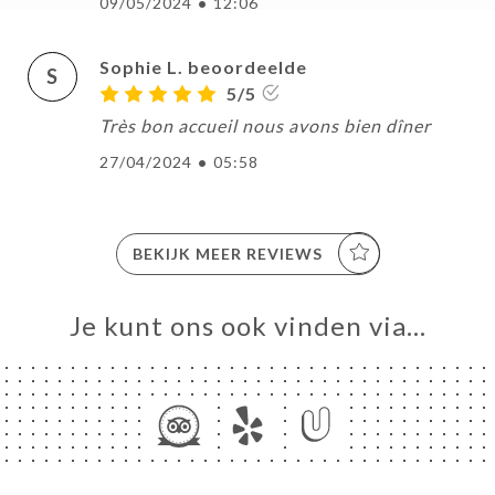
09/05/2024
•
12:06
Sophie L. beoordeelde
S
ME
5/5
VEREN
Très bon accueil nous avons bien dîner
ELLEN
27/04/2024
•
05:58
ERIJ
IEW
NU
BEKIJK MEER REVIEWS
TACT
Je kunt ons ook vinden via…