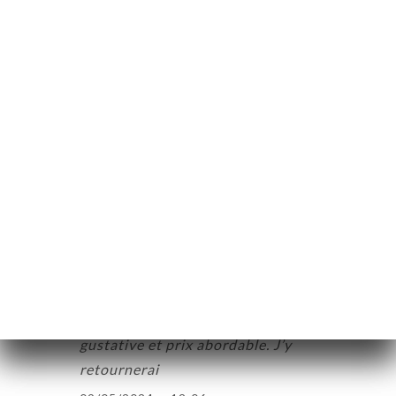
Jean-Claude B. beoordeelde
J
5/5
29/03/2025
•
07:15
Imen B. beoordeelde
I
4/5
01/06/2024
•
09:24
Nora L. beoordeelde
N
5/5
Accueil avec gentillesse; Bonne qualité
gustative et prix abordable. J’y
retournerai