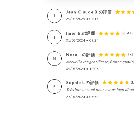
Jean-Claude B.の評価
J
29/03/2025
•
07:15
Imen B.の評価
4/5
I
01/06/2024
•
09:24
Nora L.の評価
5/5
N
Accueil avec gentillesse; Bonne qualit
09/05/2024
•
12:06
Sophie L.の評価
5
S
Très bon accueil nous avons bien dîne
27/04/2024
•
05:58