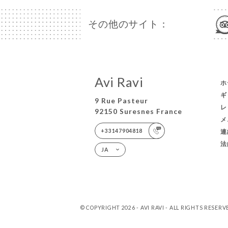
その他のサイト：
Avi Ravi
ホ
ギ
9 Rue Pasteur
レ
92150 Suresnes France
メ
+33147904818
連
法
JA
© COPYRIGHT 2026 - AVI RAVI - ALL RIGHTS RESERV