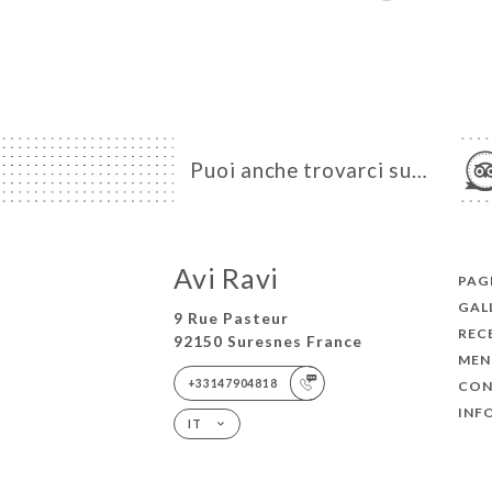
Puoi anche trovarci su…
Avi Ravi
PAG
GAL
9 Rue Pasteur
REC
92150 Suresnes France
MEN
+33147904818
CON
INF
IT