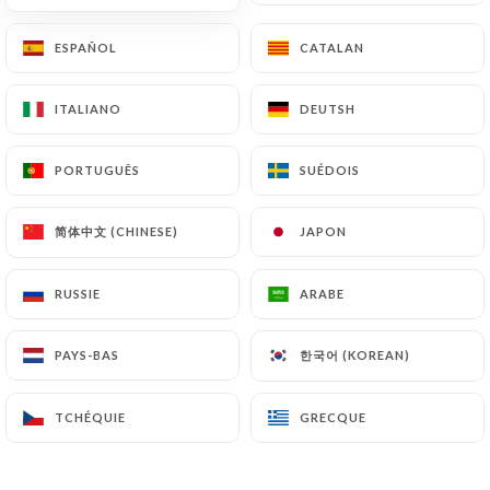
4 AVIS
ESPAÑOL
ESPAÑOL
CATALAN
CATALAN
RESTAURANT INDIEN
9 Rue Pasteur
ITALIANO
ITALIANO
DEUTSH
DEUTSH
92150 Suresnes France
PORTUGUÊS
PORTUGUÊS
SUÉDOIS
SUÉDOIS
简体中文 (CHINESE)
简体中文 (CHINESE)
JAPON
JAPON
RUSSIE
RUSSIE
ARABE
ARABE
한국어 (KOREAN)
한국어 (KOREAN)
PAYS-BAS
PAYS-BAS
TCHÉQUIE
TCHÉQUIE
GRECQUE
GRECQUE
Qui sommes nous?